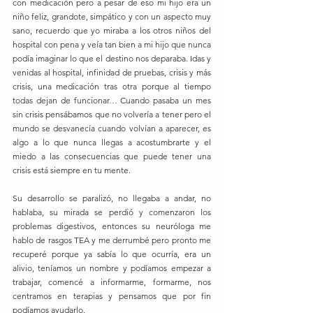
con medicación pero a pesar de eso mi hijo era un 
niño feliz, grandote, simpático y con un aspecto muy 
sano, recuerdo que yo miraba a los otros niños del 
hospital con pena y veía tan bien a mi hijo que nunca 
podía imaginar lo que el destino nos deparaba. Idas y 
venidas al hospital, infinidad de pruebas, crisis y más 
crisis, una medicación tras otra porque al tiempo 
todas dejan de funcionar… Cuando pasaba un mes 
sin crisis pensábamos que no volvería a tener pero el 
mundo se desvanecía cuando volvían a aparecer, es 
algo a lo que nunca llegas a acostumbrarte y el 
miedo a las consecuencias que puede tener una 
crisis está siempre en tu mente.
Su desarrollo se paralizó, no llegaba a andar, no 
hablaba, su mirada se perdió y comenzaron los 
problemas digestivos, entonces su neuróloga me 
hablo de rasgos TEA y me derrumbé pero pronto me 
recuperé porque ya sabía lo que ocurría, era un 
alivio, teníamos un nombre y podíamos empezar a 
trabajar, comencé a informarme, formarme, nos 
centramos en terapias y pensamos que por fin 
podíamos ayudarlo.