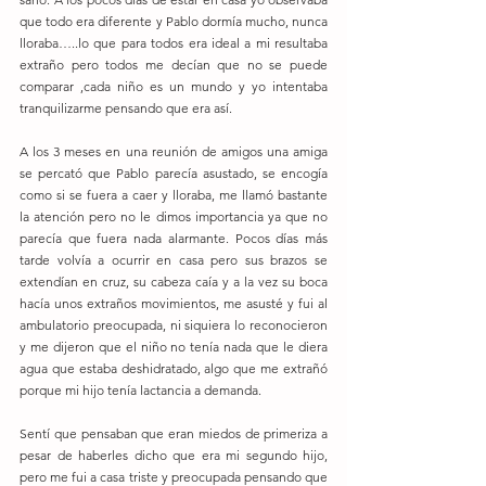
que todo era diferente y Pablo dormía mucho, nunca 
lloraba…..lo que para todos era ideal a mi resultaba 
extraño pero todos me decían que no se puede 
comparar ,cada niño es un mundo y yo intentaba 
tranquilizarme pensando que era así.
A los 3 meses en una reunión de amigos una amiga 
se percató que Pablo parecía asustado, se encogía 
como si se fuera a caer y lloraba, me llamó bastante 
la atención pero no le dimos importancia ya que no 
parecía que fuera nada alarmante. Pocos días más 
tarde volvía a ocurrir en casa pero sus brazos se 
extendían en cruz, su cabeza caía y a la vez su boca 
hacía unos extraños movimientos, me asusté y fui al 
ambulatorio preocupada, ni siquiera lo reconocieron 
y me dijeron que el niño no tenía nada que le diera 
agua que estaba deshidratado, algo que me extrañó 
porque mi hijo tenía lactancia a demanda.
Sentí que pensaban que eran miedos de primeriza a 
pesar de haberles dicho que era mi segundo hijo, 
pero me fui a casa triste y preocupada pensando que 