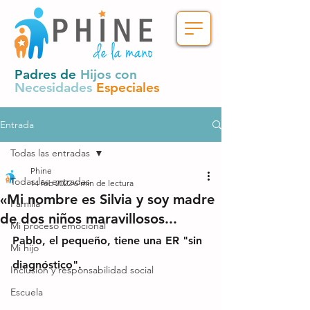
Padres de
Hijos con
Necesidades
Especiales
Entrada
Todas las entradas
Phine
Todas las entradas
14 feb 2022
6 min de lectura
«Mi nombre es Silvia y soy madre
Familia
de dos niños maravillosos...
Mi proceso emocional
Pablo, el pequeño, tiene una ER "sin 
Mi hijo
diagnóstico".
Inclusión y responsabilidad social
Escuela