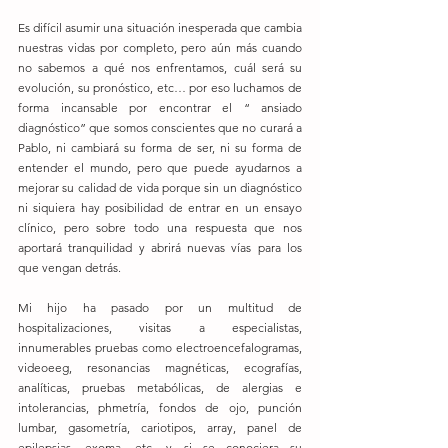
Es difícil asumir una situación inesperada que cambia 
nuestras vidas por completo, pero aún más cuando 
no sabemos a qué nos enfrentamos, cuál será su 
evolución, su pronóstico, etc… por eso luchamos de 
forma incansable por encontrar el “ ansiado 
diagnóstico” que somos conscientes que no curará a 
Pablo, ni cambiará su forma de ser, ni su forma de 
entender el mundo, pero que puede ayudarnos a 
mejorar su calidad de vida porque sin un diagnóstico 
ni siquiera hay posibilidad de entrar en un ensayo 
clínico, pero sobre todo una respuesta que nos 
aportará tranquilidad y abrirá nuevas vías para los 
que vengan detrás.
Mi hijo ha pasado por un multitud de 
hospitalizaciones, visitas a especialistas, 
innumerables pruebas como electroencefalogramas, 
videoeeg, resonancias magnéticas, ecografías, 
analíticas, pruebas metabólicas, de alergias e 
intolerancias, phmetría, fondos de ojo, punción 
lumbar, gasometría, cariotipos, array, panel de 
epilepsias, exoma, etc. y si se conociera su 