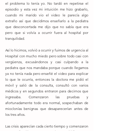
el problema lo tenía yo. No tardó en repetirse el 
episodio y esta vez mi intuición me hizo grabarlo, 
cuando mi marido vio el video le parecía algo 
extraño así que decidimos enseñarlo a la pediatra 
que desconcertada me dijo que no sabía que era 
pero que si volvía a ocurrir fuera al hospital por 
tranquilidad.
Así lo hicimos, volvió a ocurrir y fuimos de urgencia al 
Hospital con mucho miedo pero sobre todo casi con 
vergüenza, excusándonos y casi culpando a la 
pediatra que nos mandaba porque cuando llegamos 
ya no tenía nada pero enseñé el video para explicar 
lo que le ocurría, entonces la doctora me pidió el 
móvil y salió de la consulta, consultó con varios 
médicos y en segundos entraron para decirnos que 
ingresaba. Comenzaron las pruebas y 
afortunadamente todo era normal, sospechaban de 
mioclonías benignas que desaparecerían antes de 
los tres años.
Las crisis aparecían cada cierto tiempo y comenzaron 