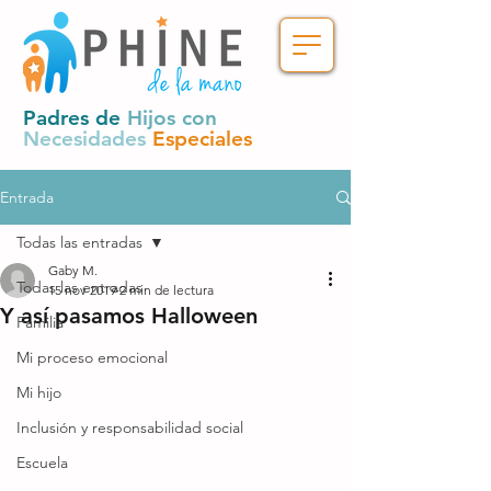
Padres de
Hijos con
Necesidades
Especiales
Entrada
Todas las entradas
Gaby M.
Todas las entradas
15 nov 2019
2 min de lectura
Y así pasamos Halloween
Familia
Mi proceso emocional
Mi hijo
Inclusión y responsabilidad social
Escuela