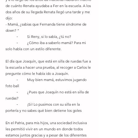
de cuánto Renata ayudaba a Fer en la escuela. A los 
dos años de su llegada Renata llegó una tarde y me 
dijo:
- Mamá, ¿sabias que Fernanda tiene síndrome de 
down? “
            ⁃          Si Reny, si lo sabía, ¿tú no?
            ⁃          ¿Cómo iba a saberlo mamá? Para mi 
solo habla con un estilo diferente.
El día que Joaquín, que está en silla de ruedas fue a 
la escuela a hacer una prueba, al recoger a Carlos le 
pregunte cómo le había ido a Joaquín.
            ⁃          Muy bien mamá, estuvimos jugando 
foto ball
            ⁃          ¿Pues que Joaquín no está en silla de 
ruedas?
            ⁃          ¡Si! Lo pusimos con su silla en la 
portería y no sabes qué bien detiene los goles
En el Patria, para mis hijos, una sociedad inclusiva 
les permitió vivir en un mundo en donde todos 
estamos juntos gracias y a pesar de los diferentes 