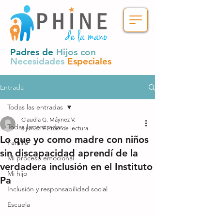
Padres de
Hijos con
Necesidades
Especiales
Entrada
Todas las entradas
Claudia G. Máynez V.
Todas las entradas
8 jul 2019
2 min de lectura
Lo que yo como madre con niños
Familia
sin discapacidad aprendí de la
Mi proceso emocional
verdadera inclusión en el Instituto
Mi hijo
Pa
Inclusión y responsabilidad social
Escuela