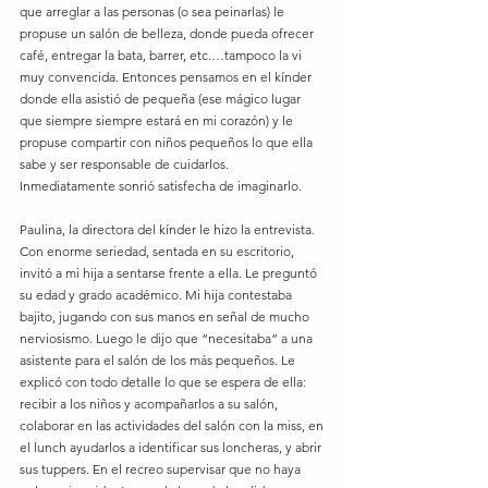
que arreglar a las personas (o sea peinarlas) le 
propuse un salón de belleza, donde pueda ofrecer 
café, entregar la bata, barrer, etc.…tampoco la vi 
muy convencida. Entonces pensamos en el kínder 
donde ella asistió de pequeña (ese mágico lugar 
que siempre siempre estará en mi corazón) y le 
propuse compartir con niños pequeños lo que ella 
sabe y ser responsable de cuidarlos. 
Inmediatamente sonrió satisfecha de imaginarlo.
Paulina, la directora del kínder le hizo la entrevista. 
Con enorme seriedad, sentada en su escritorio, 
invitó a mi hija a sentarse frente a ella. Le preguntó 
su edad y grado académico. Mi hija contestaba 
bajito, jugando con sus manos en señal de mucho 
nerviosismo. Luego le dijo que “necesitaba” a una 
asistente para el salón de los más pequeños. Le 
explicó con todo detalle lo que se espera de ella: 
recibir a los niños y acompañarlos a su salón, 
colaborar en las actividades del salón con la miss, en 
el lunch ayudarlos a identificar sus loncheras, y abrir 
sus tuppers. En el recreo supervisar que no haya 