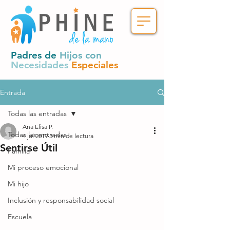
Padres de
Hijos con
Necesidades
Especiales
Entrada
Todas las entradas
Ana Elisa P.
Todas las entradas
4 jul 2019
3 min de lectura
Sentirse Útil
Familia
Mi proceso emocional
Mi hijo
Inclusión y responsabilidad social
Escuela