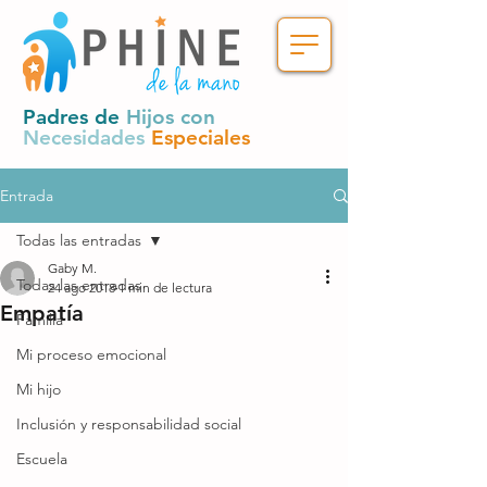
Padres de
Hijos con
Necesidades
Especiales
Entrada
Todas las entradas
Gaby M.
Todas las entradas
24 ago 2018
1 min de lectura
Empatía
Familia
Mi proceso emocional
Mi hijo
Inclusión y responsabilidad social
Escuela