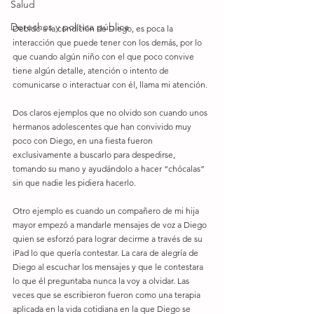
Salud
Derechos y política pública
Debido a la condición de Diego, es poca la 
interacción que puede tener con los demás, por lo 
que cuando algún niño con el que poco convive 
tiene algún detalle, atención o intento de 
comunicarse o interactuar con él, llama mi atención.
Dos claros ejemplos que no olvido son cuando unos 
hermanos adolescentes que han convivido muy 
poco con Diego, en una fiesta fueron 
exclusivamente a buscarlo para despedirse, 
tomando su mano y ayudándolo a hacer “chócalas” 
sin que nadie les pidiera hacerlo.
Otro ejemplo es cuando un compañero de mi hija 
mayor empezó a mandarle mensajes de voz a Diego 
quien se esforzó para lograr decirme a través de su 
iPad lo que quería contestar. La cara de alegría de 
Diego al escuchar los mensajes y que le contestara 
lo que él preguntaba nunca la voy a olvidar. Las 
veces que se escribieron fueron como una terapia 
aplicada en la vida cotidiana en la que Diego se 