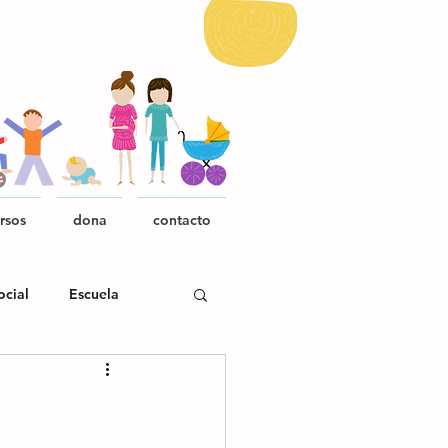
rsos
dona
contacto
ocial
Escuela