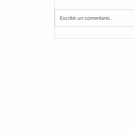
Escribir un comentario...
Inés, la influencer con
parálisis cerebral que usa el
humor para reflexionar
sobre la discapacidad
No te pierdas ningún c