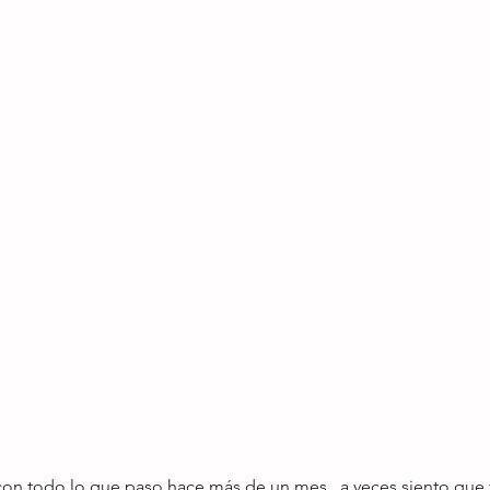
con todo lo que paso hace más de un mes,  a veces siento que v