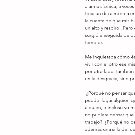
alarma sísmica, a veces
toca un día a mi sola e
la cuenta de que mis 
un alto y respiro.. Pe
surgió enseguida de qu
temblor.
Me inquietaba cómo ést
vivir con el otro ese 
por otro lado, también
en la desgracia, sino p
 ¿Porqué no pensar que sí me estaciono en ese lugar reservado para personas con discapacidad, 
puede llegar alguien qu
alguien, o incluso yo m
no pudiera pensar que t
trabajo?  ¿Porqué no p
además una silla de ru