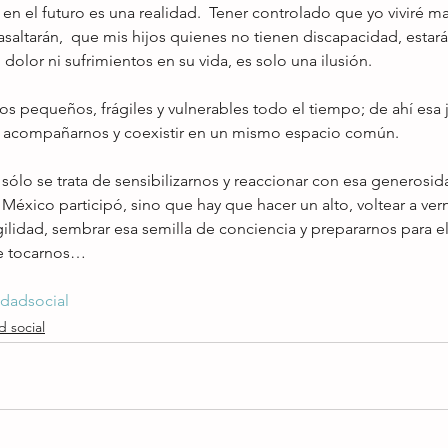
n el futuro es una realidad.  Tener controlado que yo viviré 
saltarán,  que mis hijos quienes no tienen discapacidad, estar
dolor ni sufrimientos en su vida, es solo una ilusión.
s pequeños, frágiles y vulnerables todo el tiempo; de ahí esa j
a acompañarnos y coexistir en un mismo espacio común.
México participó, sino que hay que hacer un alto, voltear a ver
lidad, sembrar esa semilla de conciencia y prepararnos para el
e tocarnos…
idadsocial
d social