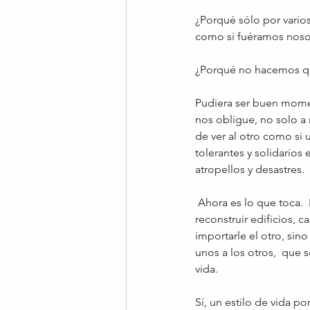
¿Porqué sólo por vario
como si fuéramos noso
¿Porqué no hacemos que
Pudiera ser buen momen
nos obligue, no solo a 
de ver al otro como si 
tolerantes y solidario
atropellos y desastres.
 Ahora es lo que toca.  Estamos llamados como mexicanos a hacer, pero sobre todo a  SER.  No solo 
reconstruir edificios, c
importarle el otro, si
unos a los otros,  que s
vida.
Sí, un estilo de vida po