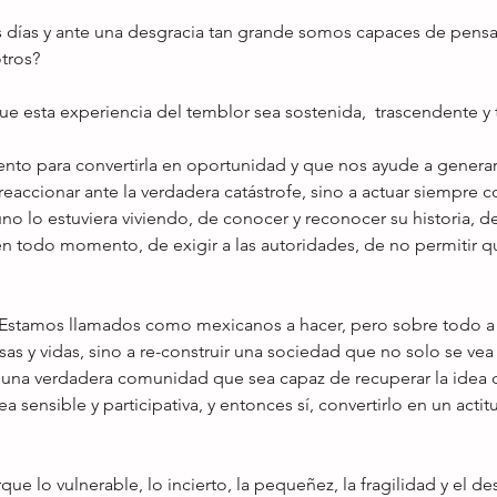
s días y ante una desgracia tan grande somos capaces de pensar
tros?
 esta experiencia del temblor sea sostenida,  trascendente y
to para convertirla en oportunidad y que nos ayude a generar
reaccionar ante la verdadera catástrofe, sino a actuar siempre c
uno lo estuviera viviendo, de conocer y reconocer su historia, d
s en todo momento, de exigir a las autoridades, de no permitir 
asas y vidas, sino a re-construir una sociedad que no solo se vea
no una verdadera comunidad que sea capaz de recuperar la idea 
ea sensible y participativa, y entonces sí, convertirlo en un actit
rque lo vulnerable, lo incierto, la pequeñez, la fragilidad y el de