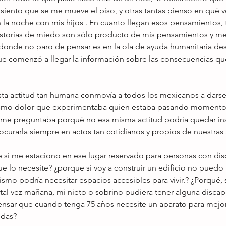
 siento que se me mueve el piso, y otras tantas pienso en qué v
n la noche con mis hijos . En cuanto llegan esos pensamientos, 
historias de miedo son sólo producto de mis pensamientos y m
ro donde no paro de pensar es en la ola de ayuda humanitaria d
e comenzó a llegar la información sobre las consecuencias qu
a actitud tan humana conmovía a todos los mexicanos a darse, 
mismo dolor que experimentaba quien estaba pasando momentos 
 me preguntaba porqué no esa misma actitud podría quedar ins
rocurarla siempre en actos tan cotidianos y propios de nuestras 
e lo necesite? ¿porque sí voy a construir un edificio no puedo
ismo podría necesitar espacios accesibles para vivir.? ¿Porqué, 
al vez mañana, mi nieto o sobrino pudiera tener alguna discapac
ensar que cuando tenga 75 años necesite un aparato para mejor
edas?