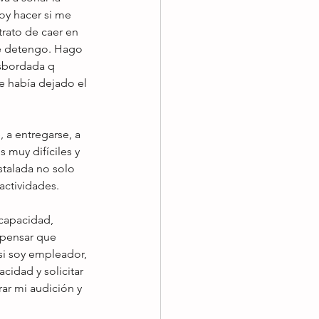
oy hacer si me 
trato de caer en 
e detengo. Hago 
esbordada q 
e había dejado el 
a entregarse, a 
muy difíciles y 
talada no solo 
actividades.
 pensar que 
si soy empleador, 
idad y solicitar 
ar mi audición y 