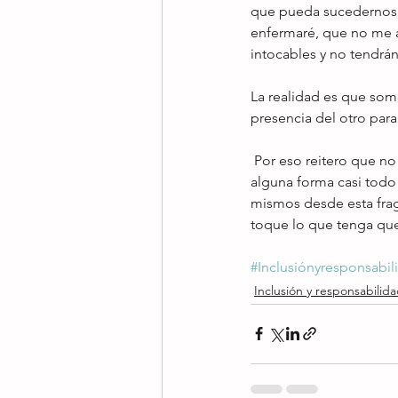
que pueda sucedernos e
enfermaré, que no me a
intocables y no tendrán 
La realidad es que somo
presencia del otro par
 Por eso reitero que no sólo se trata de sensibilizarnos y reaccionar con esa generosidad en la que de 
alguna forma casi todo 
mismos desde esta fragi
toque lo que tenga qu
#Inclusiónyresponsabil
Inclusión y responsabilida