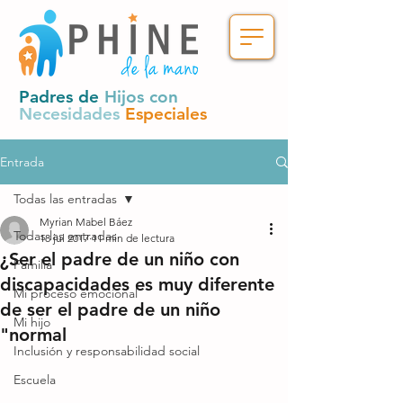
Padres de
Hijos con
Necesidades
Especiales
Entrada
Todas las entradas
Myrian Mabel Báez
Todas las entradas
18 jul 2017
11 min de lectura
¿Ser el padre de un niño con
Familia
discapacidades es muy diferente
Mi proceso emocional
de ser el padre de un niño
Mi hijo
"normal
Inclusión y responsabilidad social
Escuela