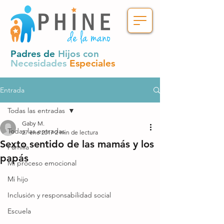
Padres de
Hijos con
Necesidades
Especiales
Entrada
Todas las entradas
Gaby M.
Todas las entradas
27 ene 2017
2 min de lectura
Sexto sentido de las mamás y los
Familia
papás
Mi proceso emocional
Mi hijo
Inclusión y responsabilidad social
Escuela