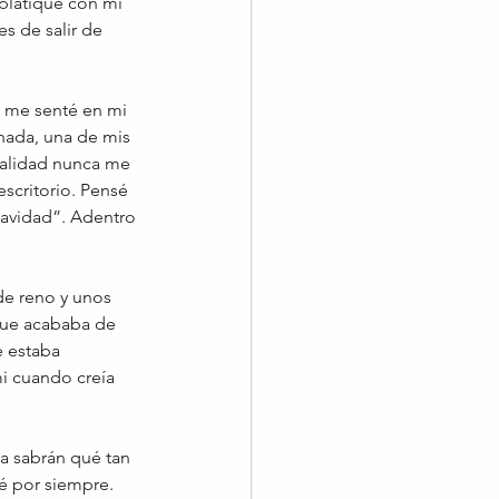
platiqué con mi 
 de salir de 
 me senté en mi 
 nada, una de mis 
ealidad nunca me 
scritorio. Pensé 
Navidad”. Adentro 
de reno y unos 
que acababa de 
e estaba 
i cuando creía 
a sabrán qué tan 
é por siempre.