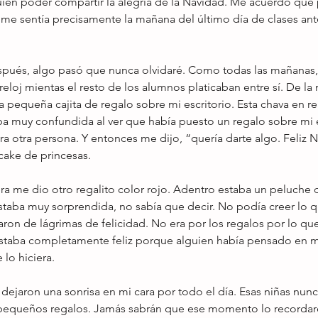
ien poder compartir la alegría de la Navidad. Me acuerdo que 
 sentía precisamente la mañana del último día de clases antes
spués, algo pasó que nunca olvidaré. Como todas las mañanas,
 reloj mientas el resto de los alumnos platicaban entre sí. De la
pequeña cajita de regalo sobre mi escritorio. Esta chava en r
ba muy confundida al ver que había puesto un regalo sobre mi e
ra otra persona. Y entonces me dijo, “quería darte algo. Feliz 
cake de princesas.
 me dio otro regalito color rojo. Adentro estaba un peluche 
estaba muy sorprendida, no sabía que decir. No podía creer lo 
enaron de lágrimas de felicidad. No era por los regalos por lo qu
staba completamente feliz porque alguien había pensado en m
lo hiciera.
ejaron una sonrisa en mi cara por todo el día. Esas niñas nunc
pequeños regalos. Jamás sabrán que ese momento lo recordar