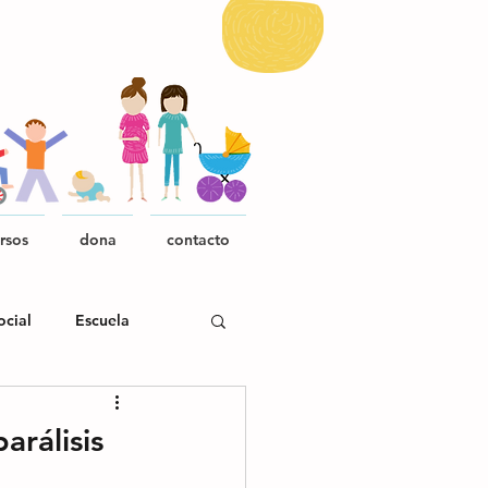
rsos
dona
contacto
ocial
Escuela
rálisis