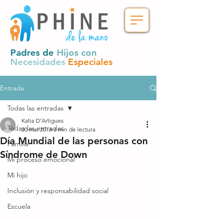
Padres de
Hijos con
Necesidades
Especiales
Entrada
Todas las entradas
Katia D’Artigues
Todas las entradas
20 mar 2016
3 min de lectura
Día Mundial de las personas con
Familia
Síndrome de Down
Mi proceso emocional
Mi hijo
Inclusión y responsabilidad social
Escuela