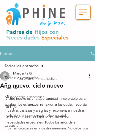
Padres de
Hijos con
Necesidades
Especiales
Entrada
Todas las entradas
Margarita G.
Todas las entradas
11 feb 2016
5 min de lectura
Año nuevo, ciclo nuevo
Familia
Mi proceso emocional
El año nuevo es una oportunidad inmejorable para 
evaluar los esfuerzos, reflexionar las dudas, recordar 
Mi hijo
nuestras tristezas y alegrías y recomenzar nuestras 
Inclusión y responsabilidad social
tareas con nuestros hijos o familiares con 
necesidades especiales. Todos los años dejan 
Escuela
huellas, cicatrices en nuestra memoria. No debemos 