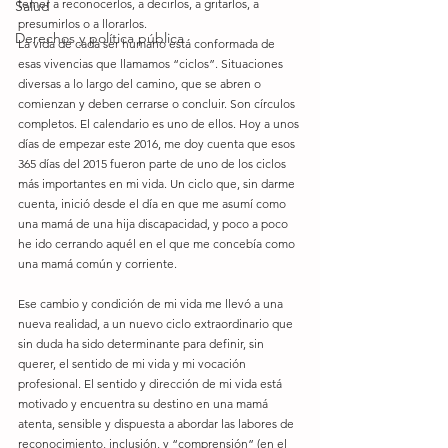
temer a reconocerlos, a decirlos, a gritarlos, a 
Salud
presumirlos o a llorarlos. 
Derechos y política pública
La vida de cada ser humano está conformada de 
esas vivencias que llamamos “ciclos”. Situaciones 
diversas a lo largo del camino, que se abren o 
comienzan y deben cerrarse o concluir. Son círculos 
completos. El calendario es uno de ellos. Hoy a unos 
días de empezar este 2016, me doy cuenta que esos 
365 días del 2015 fueron parte de uno de los ciclos 
más importantes en mi vida. Un ciclo que, sin darme 
cuenta, inició desde el día en que me asumí como 
una mamá de una hija discapacidad, y poco a poco 
he ido cerrando aquél en el que me concebía como 
una mamá común y corriente. 
Ese cambio y condición de mi vida me llevó a una 
nueva realidad, a un nuevo ciclo extraordinario que 
sin duda ha sido determinante para definir, sin 
querer, el sentido de mi vida y mi vocación 
profesional. El sentido y dirección de mi vida está 
motivado y encuentra su destino en una mamá 
atenta, sensible y dispuesta a abordar las labores de 
reconocimiento, inclusión, y “comprensión” (en el 