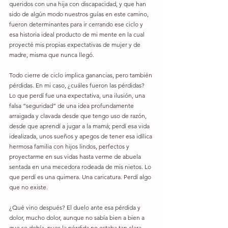
queridos con una hija con discapacidad, y que han 
sido de algún modo nuestros guías en este camino, 
fueron determinantes para ir cerrando ese ciclo y 
esa historia ideal producto de mi mente en la cual 
proyecté mis propias expectativas de mujer y de 
madre, misma que nunca llegó. 
Todo cierre de ciclo implica ganancias, pero también 
pérdidas. En mi caso, ¿cuáles fueron las pérdidas? 
Lo que perdí fue una expectativa, una ilusión, una 
falsa “seguridad” de una idea profundamente 
arraigada y clavada desde que tengo uso de razón, 
desde que aprendí a jugar a la mamá; perdí esa vida 
idealizada, unos sueños y apegos de tener esa idílica 
hermosa familia con hijos lindos, perfectos y 
proyectarme en sus vidas hasta verme de abuela 
sentada en una mecedora rodeada de mis nietos. Lo 
que perdí es una quimera. Una caricatura. Perdí algo 
que no existe. 
¿Qué vino después? El duelo ante esa pérdida y 
dolor, mucho dolor, aunque no sabía bien a bien a 
que se debía, pues la pérdida no estaba tan clara, 