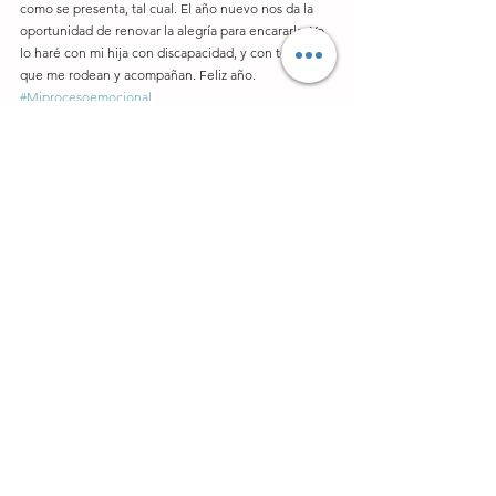
como se presenta, tal cual. El año nuevo nos da la 
oportunidad de renovar la alegría para encararla. Yo 
lo haré con mi hija con discapacidad, y con todos los 
que me rodean y acompañan. Feliz año.
#Miprocesoemocional
Mi proceso emocional
Ver todo
Entradas recientes