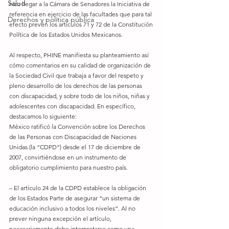
Salud
hizo llegar a la Cámara de Senadores la Iniciativa de 
referencia en ejercicio de las facultades que para tal 
Derechos y política pública
efecto prevén los artículos 71 y 72 de la Constitución 
Política de los Estados Unidos Mexicanos. 
Al respecto, PHINE manifiesta su planteamiento así 
cómo comentarios en su calidad de organización de 
la Sociedad Civil que trabaja a favor del respeto y 
pleno desarrollo de los derechos de las personas 
con discapacidad, y sobre todo de los niños, niñas y 
adolescentes con discapacidad. En específico, 
destacamos lo siguiente: 
México ratificó la Convención sobre los Derechos 
de las Personas con Discapacidad de Naciones 
Unidas (la “CDPD”) desde el 17 de diciembre de 
2007, convirtiéndose en un instrumento de 
obligatorio cumplimiento para nuestro país. 
– El artículo 24 de la CDPD establece la obligación 
de los Estados Parte de asegurar “un sistema de 
educación inclusivo a todos los niveles”. Al no 
prever ninguna excepción el artículo, 
necesariamente debe interpretarse como una 