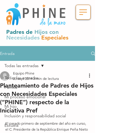
Padres de
Hijos con
Necesidades
Especiales
Entrada
Todas las entradas
Equipo Phine
Todas las entradas
23 sept 2014
3 min de lectura
Planteamiento de Padres de Hijos
Familia
con Necesidades Especiales
Mi proceso emocional
(“PHINE”) respecto de la
Mi hijo
Iniciativa Pref
Inclusión y responsabilidad social
El pasado primero de septiembre del año en curso, 
Escuela
el C. Presidente de la República Enrique Peña Nieto 