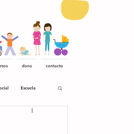
rsos
dona
contacto
ocial
Escuela