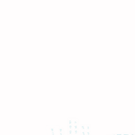
parálisis cerebral
No te pierdas ningún c