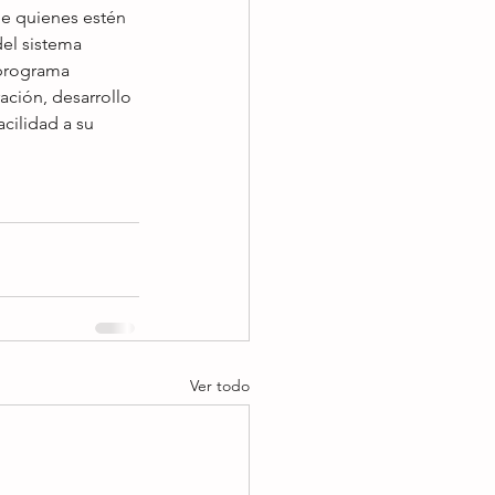
 de quienes estén 
del sistema 
 programa 
ción, desarrollo 
cilidad a su 
Ver todo