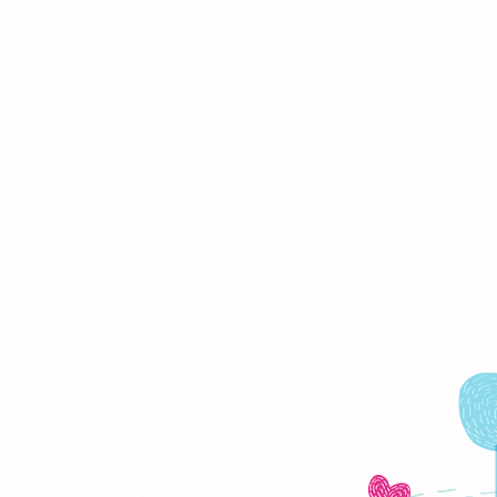
Mundial de los
Cere
Fisioterapeutas: su gran
labor
ontenido
Dona