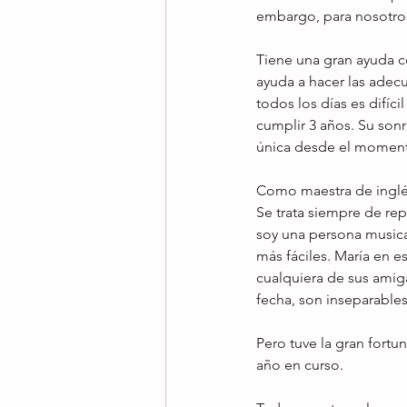
embargo, para nosotros
Tiene una gran ayuda c
ayuda a hacer las adecua
todos los días es difíc
cumplir 3 años. Su son
única desde el momento
Como maestra de inglés
Se trata siempre de re
soy una persona musical
más fáciles. María en 
cualquiera de sus amiga
fecha, son inseparables
Pero tuve la gran fortu
año en curso.