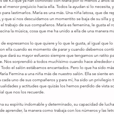
 de K3 que ya han convivido con María por lo menos 2 años la
e el menor prejuicio hacia ella. Todos la ayudan si lo necesita, 
o para lastimarlos. María es una más. Una niña latosa, que de re
, y que si nos descuidamos un momentito se baja de su silla y 
er el trabajo de sus compañeros. María es femenina, le gusta el r
fascina la música, cosa que me ha unido a ella de una manera má
de expresarnos lo que quiere y lo que le gusta, al igual que lo
con ella cuando es momento de parar y cuando debemos conti
ue dará su mayor esfuerzo siempre que tengamos un ratito par
e. Nos sorprendió a todos muchísimo cuando hace alrededor d
. Todo el salón estábamos encantados. Pero lo que ha sido más
ría Fermina a una niña más de nuestro salón. Ella se siente en 
a cada uno de sus compañeros y para mí, ha sido un privilegio tr
cualidades y actitudes que quizás los hemos perdido de vista s
al que nos los recuerde. 
a su espíritu indomable y determinado, su capacidad de lucha,
de aprender, la manera como trabaja con los números y las letr