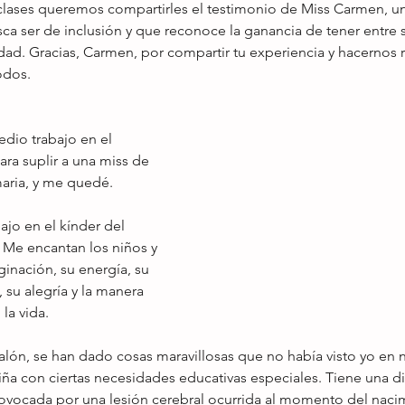
ases queremos compartirles el testimonio de Miss Carmen, un
ca ser de inclusión y que reconoce la ganancia de tener entre 
dad. Gracias, Carmen, por compartir tu experiencia y hacernos 
odos. 
dio trabajo en el 
ra suplir a una miss de 
aria, y me quedé.  
jo en el kínder del 
. Me encantan los niños y 
ginación, su energía, su 
su alegría y la manera 
a vida. 
alón, se han dado cosas maravillosas que no había visto yo en n
iña con ciertas necesidades educativas especiales. Tiene una d
vocada por una lesión cerebral ocurrida al momento del nacim