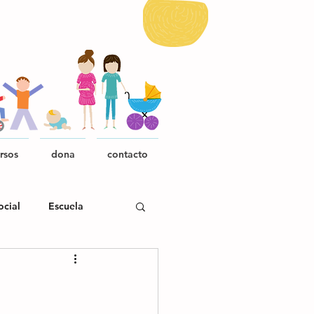
rsos
dona
contacto
ocial
Escuela