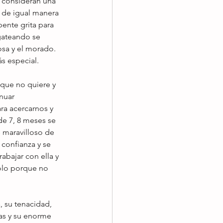
 consideran una 
y de igual manera 
pente grita para 
gateando se 
osa y el morado. 
s especial. 
 que no quiere y 
nuar 
a acercarnos y 
e 7, 8 meses se 
 maravilloso de 
confianza y se 
abajar con ella y 
olo porque no 
 su tenacidad, 
as y su enorme 