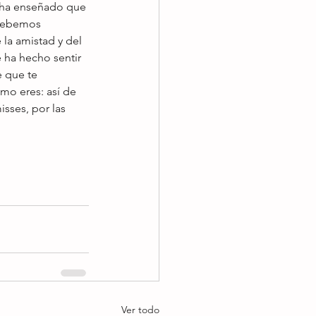
e ha enseñado que 
debemos 
la amistad y del 
 ha hecho sentir 
e que te 
mo eres: así de 
sses, por las 
Ver todo