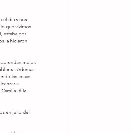
el día y nos 
 lo que vivimos 
l, estaba por 
s la hicieron 
 aprendan mejor. 
problema. Además 
iendo las cosas 
lcanzar a 
Camila. A la 
s en julio del 