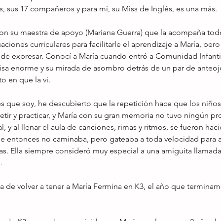
, sus 17 compañeros y para mí, su Miss de Inglés, es una más.
on su maestra de apoyo (Mariana Guerra) que la acompaña todo 
ciones curriculares para facilitarle el aprendizaje a María, pero
il de expresar. Conocí a María cuando entró a Comunidad Infanti
risa enorme y su mirada de asombro detrás de un par de anteojo
 en que la vi. 
 que soy, he descubierto que la repetición hace que los niños
petir y practicar, y María con su gran memoria no tuvo ningún 
, y al llenar el aula de canciones, rimas y ritmos, se fueron hac
ese entonces no caminaba, pero gateaba a toda velocidad para a
s. Ella siempre consideró muy especial a una amiguita llamada 
. 
na de volver a tener a María Fermina en K3, el año que terminamo