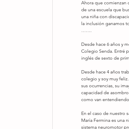
Ahora que comienzan cl
de una escuela que bus
una niña con discapaci
la inclusión ganamos t
……. 
Desde hace 6 años y me
Colegio Senda. Entré pa
inglés de sexto de prim
Desde hace 4 años traba
colegio y soy muy feliz
sus ocurrencias, su ima
capacidad de asombro, 
como van entendiendo l
En el caso de nuestro s
María Fermina es una n
sistema neuromotor pro