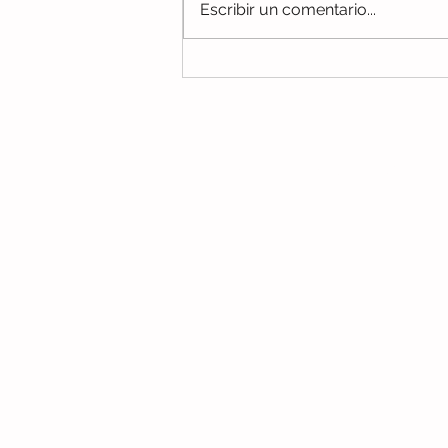
Escribir un comentario...
Regreso a clases, S.O.S
No te pierdas ningún c