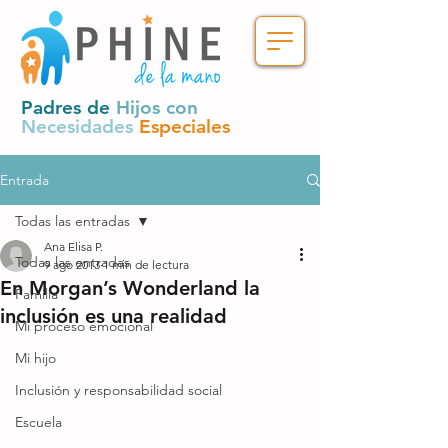
Padres de
Hijos con
Necesidades
Especiales
Entrada
Todas las entradas
Ana Elisa P.
Todas las entradas
9 ago 2013
1 min de lectura
En Morgan’s Wonderland la
Familia
inclusión es una realidad
Mi proceso emocional
Mi hijo
Inclusión y responsabilidad social
Escuela