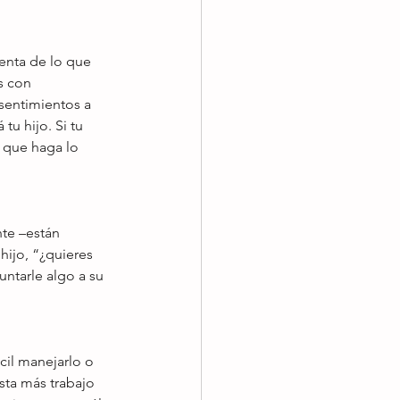
enta de lo que 
s con 
sentimientos a 
u hijo. Si tu 
 que haga lo 
te –están 
ijo, “¿quieres 
ntarle algo a su 
cil manejarlo o 
sta más trabajo 