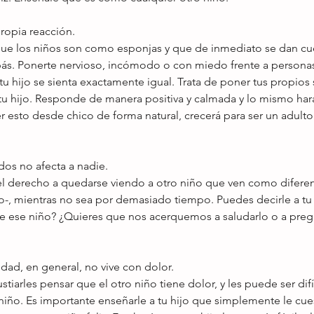
ropia reacción. 
ue los niños son como esponjas y que de inmediato se dan cu
pás. Ponerte nervioso, incómodo o con miedo frente a persona
u hijo se sienta exactamente igual. Trata de poner tus propios 
tu hijo. Responde de manera positiva y calmada y lo mismo hará t
 esto desde chico de forma natural, crecerá para ser un adulto
dos no afecta a nadie. 
el derecho a quedarse viendo a otro niño que ven como diferen
, mientras no sea por demasiado tiempo. Puedes decirle a tu h
 ese niño? ¿Quieres que nos acerquemos a saludarlo o a pregu
idad, en general, no vive con dolor. 
tiarles pensar que el otro niño tiene dolor, y les puede ser difí
niño. Es importante enseñarle a tu hijo que simplemente le cue