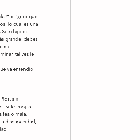
la?“ o “¿por qué 
os, lo cual es una 
i tu hijo es 
más grande, debes 
o sé 
nar, tal vez le 
que ya entendió, 
ños, sin 
. Si te enojas 
 fea o mala. 
la discapacidad, 
ad. 