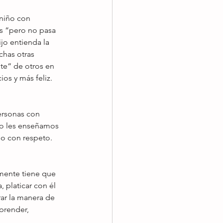
 niño con 
as “pero no pasa 
jo entienda la 
has otras 
te“ de otros en 
os y más feliz. 
ersonas con 
so les enseñamos 
o con respeto. 
amente tiene que 
, platicar con él 
rar la manera de 
prender, 