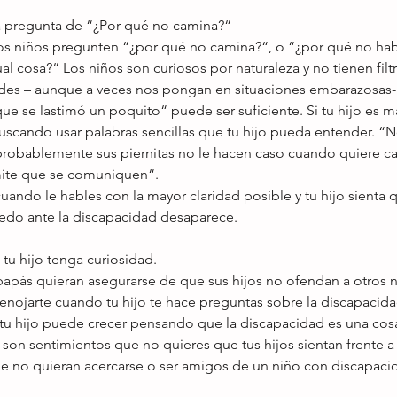
a pregunta de “¿Por qué no camina?“ 
os niños pregunten “¿por qué no camina?“, o “¿por qué no hab
l cosa?“ Los niños son curiosos por naturaleza y no tienen filtr
des – aunque a veces nos pongan en situaciones embarazosas-. S
ue se lastimó un poquito“ puede ser suficiente. Si tu hijo es 
uscando usar palabras sencillas que tu hijo pueda entender. “N
robablemente sus piernitas no le hacen caso cuando quiere cami
ite que se comuniquen“. 
uando le hables con la mayor claridad posible y tu hijo sienta 
iedo ante la discapacidad desaparece. 
tu hijo tenga curiosidad. 
apás quieran asegurarse de que sus hijos no ofendan a otros ni
nojarte cuando tu hijo te hace preguntas sobre la discapacidad
 tu hijo puede crecer pensando que la discapacidad es una cosa
on sentimientos que no quieres que tus hijos sientan frente a 
e no quieran acercarse o ser amigos de un niño con discapacid