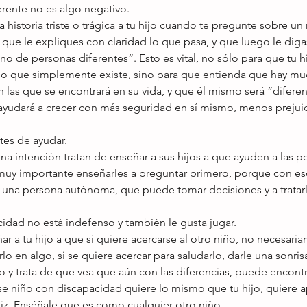
erente no es algo negativo. 
a historia triste o trágica a tu hijo cuando te pregunte sobre un
 que le expliques con claridad lo que pasa, y que luego le dig
no de personas diferentes“. Esto es vital, no sólo para que tu hi
o que simplemente existe, sino para que entienda que hay muc
 las que se encontrará en su vida, y que él mismo será “diferen
ayudará a crecer con más seguridad en sí mismo, menos prejuici
tes de ayudar. 
 intención tratan de enseñar a sus hijos a que ayuden a las p
muy importante enseñarles a preguntar primero, porque con e
o una persona autónoma, que puede tomar decisiones y a tratarl
idad no está indefenso y también le gusta jugar. 
 a tu hijo a que si quiere acercarse al otro niño, no necesari
rlo en algo, si se quiere acercar para saludarlo, darle una sonrisa
jalo y trata de que vea que aún con las diferencias, puede encont
 Ese niño con discapacidad quiere lo mismo que tu hijo, quiere a
feliz. Enséñale que es como cualquier otro niño. 