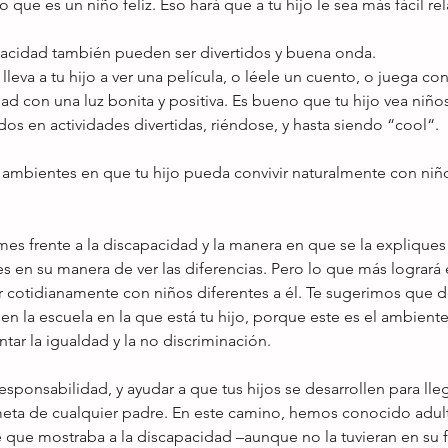
o que es un niño feliz. Eso hará que a tu hijo le sea más fácil re
pacidad también pueden ser divertidos y buena onda. 
lleva a tu hijo a ver una película, o léele un cuento, o juega co
ad con una luz bonita y positiva. Es bueno que tu hijo vea niño
os en actividades divertidas, riéndose, y hasta siendo “cool“. 
ambientes en que tu hijo pueda convivir naturalmente con niñ
mes frente a la discapacidad y la manera en que se la expliques a
 en su manera de ver las diferencias. Pero lo que más logrará e
ir cotidianamente con niños diferentes a él. Te sugerimos que d
en la escuela en la que está tu hijo, porque este es el ambient
ar la igualdad y la no discriminación. 
esponsabilidad, y ayudar a que tus hijos se desarrollen para lleg
 meta de cualquier padre. En este camino, hemos conocido adul
 que mostraba a la discapacidad –aunque no la tuvieran en su f