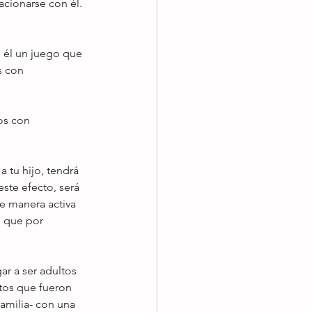
lacionarse con él. 
n él un juego que 
s con 
os con 
 tu hijo, tendrá 
ste efecto, será 
e manera activa 
e que por 
ar a ser adultos 
tos que fueron 
amilia- con una 