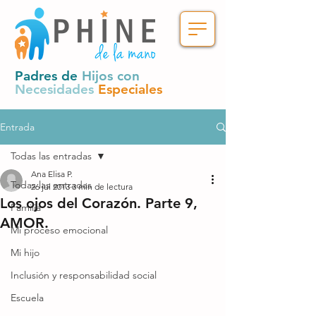
Padres de
Hijos con
Necesidades
Especiales
Entrada
Todas las entradas
Ana Elisa P.
Todas las entradas
26 jul 2013
3 min de lectura
Los ojos del Corazón. Parte 9,
Familia
AMOR.
Mi proceso emocional
Mi hijo
Inclusión y responsabilidad social
Escuela