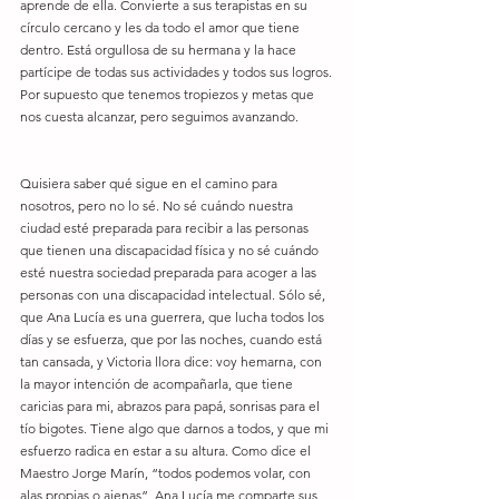
aprende de ella. Convierte a sus terapistas en su 
círculo cercano y les da todo el amor que tiene 
dentro. Está orgullosa de su hermana y la hace 
partícipe de todas sus actividades y todos sus logros. 
Por supuesto que tenemos tropiezos y metas que 
nos cuesta alcanzar, pero seguimos avanzando. 
Quisiera saber qué sigue en el camino para 
nosotros, pero no lo sé. No sé cuándo nuestra 
ciudad esté preparada para recibir a las personas 
que tienen una discapacidad física y no sé cuándo 
esté nuestra sociedad preparada para acoger a las 
personas con una discapacidad intelectual. Sólo sé, 
que Ana Lucía es una guerrera, que lucha todos los 
días y se esfuerza, que por las noches, cuando está 
tan cansada, y Victoria llora dice: voy hemarna, con 
la mayor intención de acompañarla, que tiene 
caricias para mi, abrazos para papá, sonrisas para el 
tío bigotes. Tiene algo que darnos a todos, y que mi 
esfuerzo radica en estar a su altura. Como dice el 
Maestro Jorge Marín, “todos podemos volar, con 
alas propias o ajenas”, Ana Lucía me comparte sus 