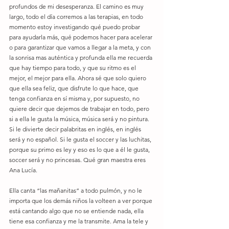
profundos de mi desesperanza. El camino es muy 
largo, todo el día corremos a las terapias, en todo 
momento estoy investigando qué puedo probar 
para ayudarla más, qué podemos hacer para acelerar 
o para garantizar que vamos a llegar a la meta, y con 
la sonrisa mas auténtica y profunda ella me recuerda 
que hay tiempo para todo, y que su ritmo es el 
mejor, el mejor para ella. Ahora sé que solo quiero 
que ella sea feliz, que disfrute lo que hace, que 
tenga confianza en sí misma y, por supuesto, no 
quiere decir que dejemos de trabajar en todo, pero 
si a ella le gusta la música, música será y no pintura. 
Si le divierte decir palabritas en inglés, en inglés 
será y no español. Si le gusta el soccer y las luchitas, 
porque su primo es ley y eso es lo que a él le gusta, 
soccer será y no princesas. Qué gran maestra eres 
Ana Lucía. 
Ella canta “las mañanitas” a todo pulmón, y no le 
importa que los demás niños la volteen a ver porque 
está cantando algo que no se entiende nada, ella 
tiene esa confianza y me la transmite. Ama la tele y 