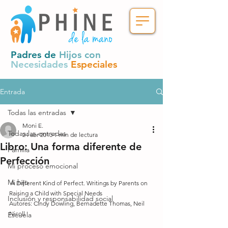
Padres de
Hijos con
Necesidades
Especiales
Entrada
Todas las entradas
Moni E.
Todas las entradas
24 abr 2013
1 min de lectura
Libro: Una forma diferente de
Familia
Perfección
Mi proceso emocional
Mi hijo
 A Different Kind of Perfect. Writings by Parents on 
Raising a Child with Special Needs 
Inclusión y responsabilidad social
Autores: Cindy Dowling, Bernadette Thomas, Neil 
Nicoll 
Escuela