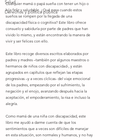
Salud
Cualquier mamá o papá sueña con tener un hijo o 
hija feliz y saludable. ¿Qué pasa cuando estos 
Derechos y política pública
sueños se rompen por la llegada de una 
discapacidad física o cognitiva? Este libro ofrece 
consuelo y sabiduría por parte de padres que han 
vivido lo mismo, y están encontrando la manera de 
vivir y ser felices con ello. 
Este libro recoge diversos escritos elaborados por 
padres y madres –también por algunos maestros o 
hermanos de niños con discapacidad-, y están 
agrupados en capítulos que reflejan las etapas 
progresivas –y a veces cíclicas- del viaje emocional 
de los padres, empezando por el sufrimiento, la 
negación y el enojo, avanzando después hacia la 
aceptación, el empoderamiento, la risa e incluso la 
alegría. 
Como mamá de una niña con discapacidad, este 
libro me ayudó a darme cuenta de que los 
sentimientos que a veces son difíciles de manejar 
en esta situación, son normales y humanos, y no hay 