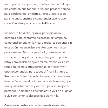
una hija con discapacidad, una hija que no es la que 
me contaron que tendría, tuvo que pasar el tiempo 
para perdonarme, enojarme, llorar y, sobre todo, 
para no cuestionarme y comprender que lo que 
sucedió no fue por algo sino PARA algo. 
Siempre lo he dicho, quizá al principio no lo 
entendía pero conforme ha pasado el tiempo he 
comprendido que en la vida, a todas las personas sin 
excepción nos suceden eventos que nos marcan 
para siempre. Así lo he percibido, quizá algunas 
veces para tranquilizar mi angustia, y otras porque 
estoy convencida de que a mi me “tocó” vivir esta 
situación, como a otras personas les “toca” vivir 
otras experiencias, pero todos al final v i v i m o s. 
Ese mundo “ideal” y perfecto no existe. La vida me 
ha enseñado que el dolor es parte de la misma, que 
nos ayuda a formarnos y a crecer para ser mejores 
personas. La diferencia estriba entre vivir en el dolor 
o vivir con amor la discapacidad de mi hija. 
Creo que en este camino, las mamás especiales 