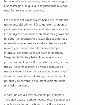
hermanos hasta sus abuelos, tíos, primos y amigos. 
Nunca imaginé, al igual que seguramente muchos, 
estar frente a esta forma de vida. 
Las historias bellísimas que yo había escuchado del 
nacimiento del primer hij@ se transformaron en la 
peor pesadilla de mi vida cuando después de dar a 
luz me dijeron que había problemas muy graves con 
mi bebé. No entendíamos nada sólo sabíamos que 
nuestra hija recién nacida estaba entre la vida y la 
muerte y se encontraba internada en terapia 
intensiva, con respirador, aminas y antibióticos. 
Después de 28 días y haber librado esa batalla 
pensamos que la pesadilla había terminado, pero no 
fue así. Aproximadamente 6 meses después de 
nacida y de mi insistencia por encontrar ese “algo” 
diferente en su desarrollo fue que se realizaron las 
pruebas y se corroboró que efectivamente había 
una lesión cerebral. 
A partir de ese día mi vida cambió por completo. 
Tuvo que pasar el tiempo necesario para aceptar esa 
condición de tener una hija con parálisis cerebral, 