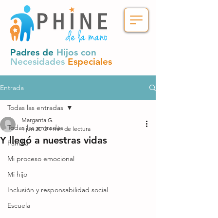
Padres de
Hijos con
Necesidades
Especiales
Entrada
Todas las entradas
Margarita G.
Todas las entradas
1 jun 2012
4 min de lectura
Y llegó a nuestras vidas
Familia
Mi proceso emocional
Mi hijo
Inclusión y responsabilidad social
Escuela