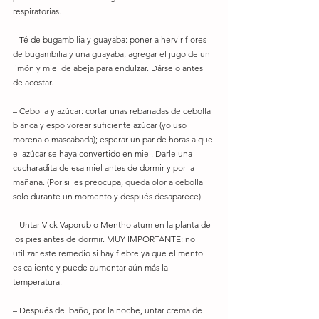
respiratorias. 
– Té de bugambilia y guayaba: poner a hervir flores 
de bugambilia y una guayaba; agregar el jugo de un 
limón y miel de abeja para endulzar. Dárselo antes 
de acostar. 
– Cebolla y azúcar: cortar unas rebanadas de cebolla 
blanca y espolvorear suficiente azúcar (yo uso 
morena o mascabada); esperar un par de horas a que 
el azúcar se haya convertido en miel. Darle una 
cucharadita de esa miel antes de dormir y por la 
mañana. (Por si les preocupa, queda olor a cebolla 
solo durante un momento y después desaparece). 
– Untar Vick Vaporub o Mentholatum en la planta de 
los pies antes de dormir. MUY IMPORTANTE: no 
utilizar este remedio si hay fiebre ya que el mentol 
es caliente y puede aumentar aún más la 
temperatura. 
– Después del baño, por la noche, untar crema de 