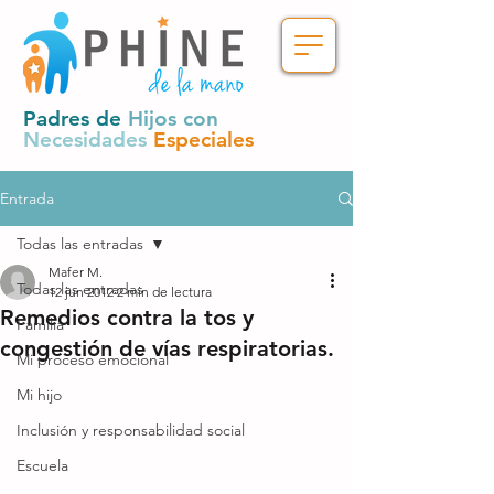
Padres de
Hijos con
Necesidades
Especiales
Entrada
Todas las entradas
Mafer M.
Todas las entradas
12 jun 2012
2 min de lectura
Remedios contra la tos y
Familia
congestión de vías respiratorias.
Mi proceso emocional
Mi hijo
Inclusión y responsabilidad social
Escuela